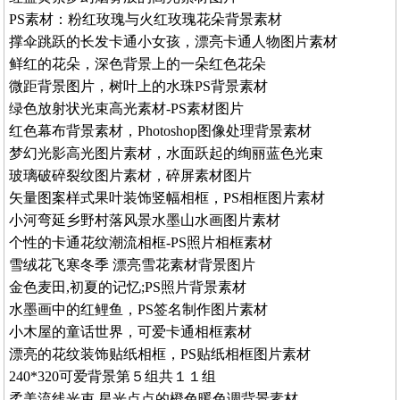
PS素材：粉红玫瑰与火红玫瑰花朵背景素材
撑伞跳跃的长发卡通小女孩，漂亮卡通人物图片素材
鲜红的花朵，深色背景上的一朵红色花朵
微距背景图片，树叶上的水珠PS背景素材
绿色放射状光束高光素材-PS素材图片
红色幕布背景素材，Photoshop图像处理背景素材
梦幻光影高光图片素材，水面跃起的绚丽蓝色光束
玻璃破碎裂纹图片素材，碎屏素材图片
矢量图案样式果叶装饰竖幅相框，PS相框图片素材
小河弯延乡野村落风景水墨山水画图片素材
个性的卡通花纹潮流相框-PS照片相框素材
雪绒花飞寒冬季 漂亮雪花素材背景图片
金色麦田,初夏的记忆;PS照片背景素材
水墨画中的红鲤鱼，PS签名制作图片素材
小木屋的童话世界，可爱卡通相框素材
漂亮的花纹装饰贴纸相框，PS贴纸相框图片素材
240*320可爱背景第５组共１１组
柔美流线光束,星光点点的橙色暖色调背景素材