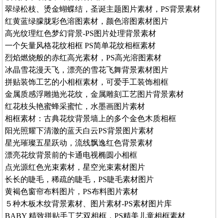
翠绿松枝、烫金蝴蝶结，圣诞主题图片素材，PS背景素材
红黄蓝绿朦胧彩色溶图素材，颜色溶图素材图片
高光纹理红色梦幻背景-PS图片处理背景素材
一个矢量风格花纹相框 PS简单花纹相框素材
烈焰燃烧般的赤红高光素材，PS高光溶图素材
冰晶雪花漫天飞，漂亮的雪花飞舞背景素材图片
拼贴装饰工艺的小相框素材，可爱手工装饰相框
金属质感浮雕抛光花纹，金属雕刻工艺图片背景素材
红花枝头艳蜜蜂采蜜忙，水墨画图片素材
相框素材：古典花纹背景墙上的多个金色木质相框
阳光照耀下清澈的蓝天白云PS背景图片素材
星光璀璨五星跃动，流线飘逸红色背景素材
漂亮花纹背景前的卡通电视椭圆小相框
点光源红色光束素材，星空光束素材图片
长长的睫毛，稀疏的睫毛，PS睫毛素材图片
黄褐色窗帘布料图片，PS布料图片素材
５种木板木纹背景素材、图片素材-PS素材图片库
BABY 精致拼贴手工艺双相框，PS精美儿童相框素材