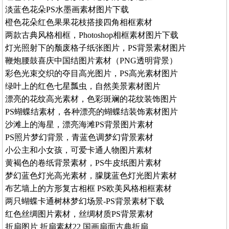
淡蓝色花朵PS水墨画素材图片下载
橙色花朵红色果果花枝搭接四角相框素材
两款古典风格相框，Photoshop相框素材图片下载
灯光照射下的颓废格子纸张图片，PS背景素材图片
鞭炮腰鼓喜庆中国结图片素材（PNG透明背景）
彩色光束交织的夺目高光图片，PS高光素材图片
绿叶上的红色七星瓢虫，自然美景素材图片
漂亮的花纹高光素材，色彩斑斓的花纹装饰图片
PS蝴蝶结素材，各种漂亮的蝴蝶结装饰素材图片
沙滩上的海星，漂亮海滩PS背景图片素材
PS照片梦幻背景，青蓝色调梦幻背景素材
小公主和小女孩，可爱卡通人物图片素材
黄褐色的卷纸背景素材，PS牛皮纸图片素材
梦幻蓝色灯光高光素材，朦胧蓝色灯光图片素材
布艺墙上的方形复古相框 PS欧美风格相框素材
两只蝴蝶卡通树林梦幻场景-PS背景素材下载
红色丝绸图片素材，丝绸材质PS背景素材
折扇图片 折扇素材22 国画扇面古典折扇