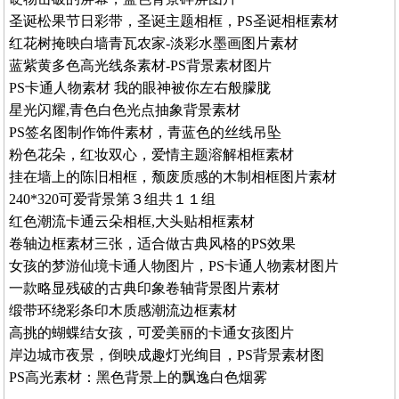
圣诞松果节日彩带，圣诞主题相框，PS圣诞相框素材
红花树掩映白墙青瓦农家-淡彩水墨画图片素材
蓝紫黄多色高光线条素材-PS背景素材图片
PS卡通人物素材 我的眼神被你左右般朦胧
星光闪耀,青色白色光点抽象背景素材
PS签名图制作饰件素材，青蓝色的丝线吊坠
粉色花朵，红妆双心，爱情主题溶解相框素材
挂在墙上的陈旧相框，颓废质感的木制相框图片素材
240*320可爱背景第３组共１１组
红色潮流卡通云朵相框,大头贴相框素材
卷轴边框素材三张，适合做古典风格的PS效果
女孩的梦游仙境卡通人物图片，PS卡通人物素材图片
一款略显残破的古典印象卷轴背景图片素材
缎带环绕彩条印木质感潮流边框素材
高挑的蝴蝶结女孩，可爱美丽的卡通女孩图片
岸边城市夜景，倒映成趣灯光绚目，PS背景素材图
PS高光素材：黑色背景上的飘逸白色烟雾