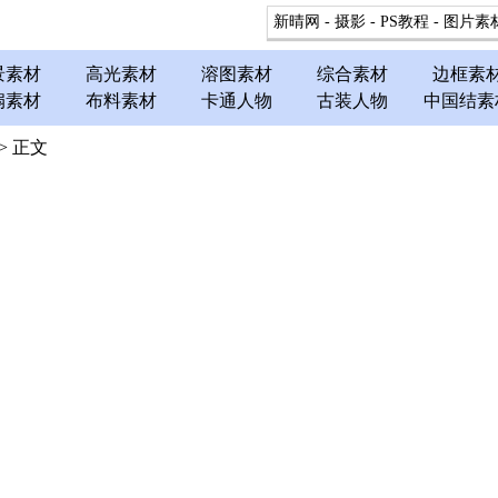
新晴网
-
摄影
-
PS教程
-
图片素
景素材
高光素材
溶图素材
综合素材
边框素
扇素材
布料素材
卡通人物
古装人物
中国结素
> 正文