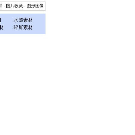
材
-
图片收藏
-
图形图像
材
水墨素材
材
碎屏素材