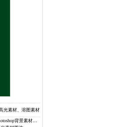
S高光素材、溶图素材
水珠滴落水面溅起水花特写，Photoshop背景素材图片