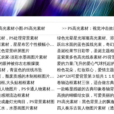
光素材小图-PS高光素材
>>
PS高光素材：视觉冲击
材，PS处理背景素材
绿色光晕星光璀璨高光素材、溶
长方形的布艺小相框素材，星星布艺个性横幅小相框
蓝色背景碎屏图片
农家-淡彩水墨画图片素材
蓝紫黄多色高光线条素材-PS背
我的眼神被你左右般朦胧
爱的力量;飞升的爱心气球托起
素材，青蓝色的丝线吊坠
粉色花朵，红妆双心，爱情主题
挂在墙上的陈旧相框，颓废质感的木制相框图片素材
240*320可爱背景第３组共１１
框,大头贴相框素材
卷轴边框素材三张，适合做古典
女孩的梦游仙境卡通人物图片，PS卡通人物素材图片
一款略显残破的古典印象卷轴背
质感潮流边框素材
高挑的蝴蝶结女孩，可爱美丽的
成趣灯光绚目，PS背景素材图
PS高光素材：黑色背景上的飘
江水，水墨画图片素材
四人奏乐古装人物图片素材（透