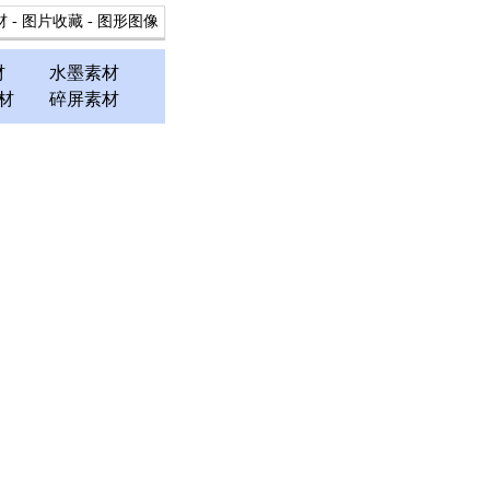
材
-
图片收藏
-
图形图像
材
水墨素材
材
碎屏素材