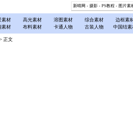
新晴网
-
摄影
-
PS教程
-
图片素
景素材
高光素材
溶图素材
综合素材
边框素
扇素材
布料素材
卡通人物
古装人物
中国结素
> 正文