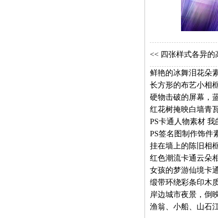
<<
四张样式各异的高
鲜艳的冰舞泪花朵素
硬物击破的屏幕，
红花树掩映白墙青瓦
PS卡通人物素材 
PS签名图制作饰件
红色潮流卡通云朵相
缎带环绕彩条印木
岸边城市夜景，倒映
渔翁、小船、山石