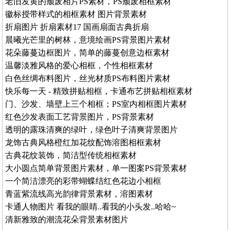
老旧发黄的颓废相片PS素材，PS颓废相框素材
徽标授带样式的相框素材 图片背景素材
折扇图片 折扇素材17 国画扇面古典折扇
晨曦光芒里的树林，意境绘画PS背景图片素材
花朵藤蔓边框图片，简单的藤蔓创意边框素材
温馨淡雅风格的爱心相框，个性相框素材
白色丝绸布料图片，丝光材质PS布料图片素材
快乐每一天 - 精致拼贴相框，卡通布艺拼贴相框素材
门、沙发、墙壁上三个相框；PS室内相框图片素材
红色沙发表面工艺背景图片，PS背景素材
透明的露珠清爽的绿叶，绿色叶子清爽背景图片
龙饰古典风格橙红加花纹配饰溶图相框素材
古典花纹装饰，简洁型传统相框素材
大小圆点简单背景图片素材，单一图案PS背景素材
一个简洁漂亮的彩带蝴蝶结红色花边小相框
青蓝紫流线高光韵律背景素材，溶图素材
卡通人物图片 看我的眼睛..看我的小头发..哈哈~
清新雅致的潮流花朵背景素材图片