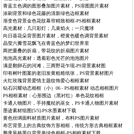
青蓝主色调的图形叠加图片素材，PS溶图图片素材
涂刷背景和绿色花藤的清新绿色边框素材
渐变色背景金色花纹幕帘精致相框-PS相框素材
高光素材：几只彩灯；几束焰火；一只魔球
向日葵花朵背景图片素材，橙黄色暖色调背景素材
晶莹六瓣雪花飘飞在青蓝色的梦幻世界里
两把重叠的折扇，带花纹的折扇图片素材
泡泡高光素材：透着彩色光芒的泡泡图片
满是鹅卵石的河滩，三两野花乍现-PS背景素材图
印有树叶图案的老旧发黄粗糙纸张，PS背景素材图片
火红玫瑰背景爱情主题纹饰爱心相框素材
钻石闪耀动态相框（小）06 - PS相框素材 动态相框图片
PS相框素材：心形围边（黑衬红）单色花纹相框
卡通人物图片，手持魔杖的巫女，PS卡通人物图片素材
墨迹素材组图[5/5]-PS水墨素材下载
黄色丝绸面料材质图片素材，布料PS图片素材
布艺背景上的古典纹饰方形相框，传统方形古典相框素材
颓废风格黑白背景单绿色相框-PS相框素材下载