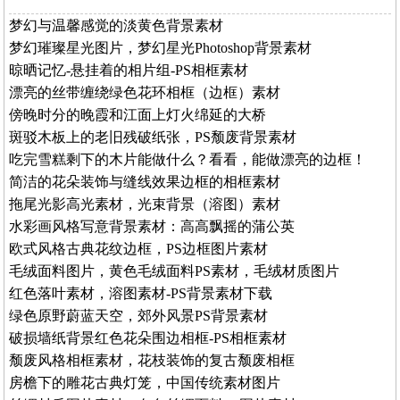
梦幻与温馨感觉的淡黄色背景素材
梦幻璀璨星光图片，梦幻星光Photoshop背景素材
晾晒记忆-悬挂着的相片组-PS相框素材
漂亮的丝带缠绕绿色花环相框（边框）素材
傍晚时分的晚霞和江面上灯火绵延的大桥
斑驳木板上的老旧残破纸张，PS颓废背景素材
吃完雪糕剩下的木片能做什么？看看，能做漂亮的边框！
简洁的花朵装饰与缝线效果边框的相框素材
拖尾光影高光素材，光束背景（溶图）素材
水彩画风格写意背景素材：高高飘摇的蒲公英
欧式风格古典花纹边框，PS边框图片素材
毛绒面料图片，黄色毛绒面料PS素材，毛绒材质图片
红色落叶素材，溶图素材-PS背景素材下载
绿色原野蔚蓝天空，郊外风景PS背景素材
破损墙纸背景红色花朵围边相框-PS相框素材
颓废风格相框素材，花枝装饰的复古颓废相框
房檐下的雕花古典灯笼，中国传统素材图片