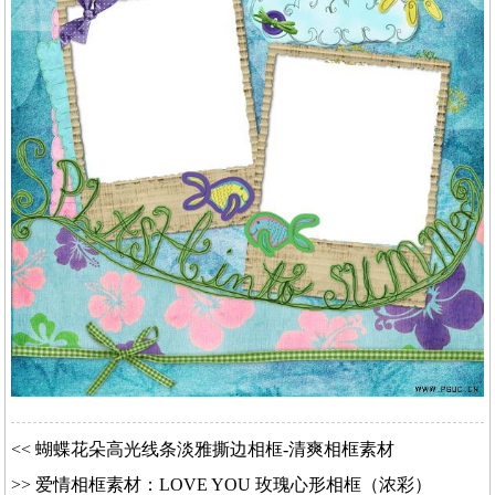
<<
蝴蝶花朵高光线条淡雅撕边相框-清爽相框素材
>>
爱情相框素材：LOVE YOU 玫瑰心形相框（浓彩）