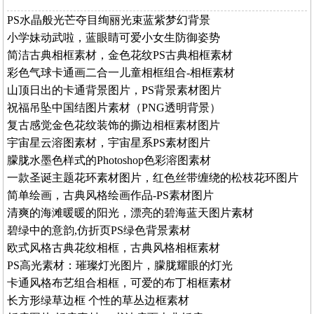
PS水晶般光芒夺目绚丽光束蓝紫梦幻背景
小学妹动武啦，蓝眼睛可爱小女生防御姿势
简洁古典相框素材，金色花纹PS古典相框素材
彩色气球卡通画二合一儿童相框组合-相框素材
山顶日出的卡通背景图片，PS背景素材图片
祝福吊坠中国结图片素材（PNG透明背景）
复古感觉金色花纹装饰的撕边相框素材图片
宇宙星云溶图素材，宇宙星系PS素材图片
朦胧水墨色样式的Photoshop色彩溶图素材
一款圣诞主题花环素材图片，红色丝带缠绕的松枝花环图片
简单绘画，古典风格绘画作品-PS素材图片
清爽的海滩暖暖的阳光，漂亮的碧海蓝天图片素材
碧绿中的意韵,仿折页PS绿色背景素材
欧式风格古典花纹相框，古典风格相框素材
PS高光素材：璀璨灯光图片，朦胧耀眼的灯光
卡通风格布艺组合相框，可爱的布丁相框素材
长方形绿草边框 个性的草丛边框素材