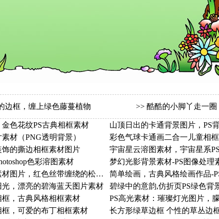
的边框，缠上绿色藤蔓植物
>>
酷酷的小脚丫走一圈
金色花纹PS古典相框素材
山顶日出的卡通背景图片，PS
素材（PNG透明背景）
彩色气球卡通画二合一儿童相框
装饰的撕边相框素材图片
宇宙星云溶图素材，宇宙星系P
toshop色彩溶图素材
梦幻光影背景素材-PS图像处理
一款圣诞主题花环素材图片，红色丝带缠绕的松枝花环图片
简单绘画，古典风格绘画作品-P
阳光，漂亮的碧海蓝天图片素材
碧绿中的意韵,仿折页PS绿色背
相框，古典风格相框素材
PS高光素材：璀璨灯光图片，
相框，可爱的布丁相框素材
长方形绿草边框 个性的草丛边