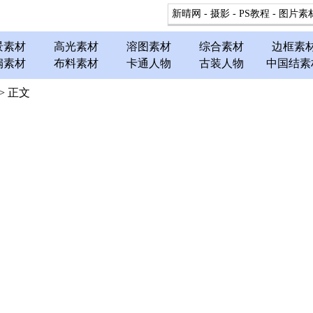
新晴网
-
摄影
-
PS教程
-
图片素
景素材
高光素材
溶图素材
综合素材
边框素
扇素材
布料素材
卡通人物
古装人物
中国结素
> 正文