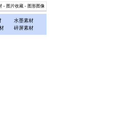
材
-
图片收藏
-
图形图像
材
水墨素材
材
碎屏素材