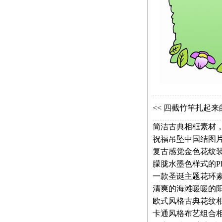
<<
四截竹竿扎起来
简洁古典相框素材，
祝福吊坠中国结图片
复古感觉金色花纹
朦胧水墨色样式的Pho
清爽的海滩暖暖的
欧式风格古典花纹
卡通风格布艺组合