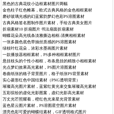
黑色的古典花纹小边框素材图片两幅
金色柱子红色帷幕，欧式古典风格的金色相框素材
磨砂玻璃光感的幻蓝紫韵梦幻色彩PS溶图素材
古典风格签名图制作图片素材，手绘古典美女图片
折扇素材10 折扇图片 书法扇面折扇素材
蝴蝶花朵高光线条淡雅撕边相框-清爽相框素材
一张多颜色底色带抽丝质感的PS溶图素材
绿枝叶红花朵，浓彩水墨画图片素材
一款播放器相框素材，PS多种相框素材图片
悬挂枝头的个性小相框，布条悬挂的精致小相框素材
光点梦幻效果高光素材，PS图片溶图素材
卷曲纸张的格子背景图片，格子纸张PS背景素材
实心菱形红色中国结素材（PNG透明背景）
璀璨高光图片素材，蓝紫红黄光束交集璀璨高光素材
五彩缤纷的虚化光影图案，虚幻光影高光素材
万丈光芒照耀着，橙红色光束星光背景素材
蓝色星云图片素材，PS溶图星空图片素材
漂亮色彩可爱的蝴蝶结素材，GIF透明格式图片