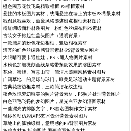
橙色圆形花纹飞鸟精致相框-PS相框素材
悬挂的木板图片素材，线绳悬挂在墙上的木板PS背景素材
我创意我喜欢，颓废风格墨迹斑点相框素材图片
粉红绸缎面料材质图片，粉红色丝绸布料PS素材
古装女子掀起红盖头图片（透明背景）
一款漂亮的粉色花边相框，竖版相框素材
漂亮的红色丝绸质感背景素材-PS背景素材图片
大眼睛可爱卡通娃娃，PS卡通人物图片素材
水粉色加细微刻画线条略带颓废效果的溶图素材
花朵、蜜蜂、写意山峦，简洁水墨画风格素材图片
广阔草地上的足球与球门，唯美足球运动主题背景素材
古典花纹边框素材，三款简洁花纹边框
夜色玫瑰梦幻唯美的照片背景素材，PS照片处理背景图片
白色羽毛飞扬的梦幻图片，星光白羽梦幻溶图素材
一些漂亮的排版文字，PS签名图制作文字素材
轻纱盈动仿彩绸PS艺术设计背景素材图片
草地上的孤独绿树，意境感的PS背景图片素材
折扇素材06 折扇图片 国画扇面折扇素材