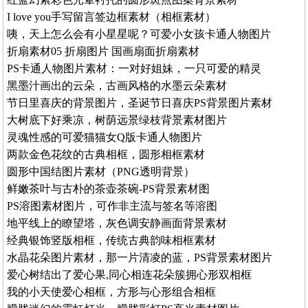
I love you手写留言签边框素材（相框素材）
咦，天上怎么会有小星星呢？可爱小女孩卡通人物图片
折扇素材05 折扇图片 国画扇面折扇素材
PS卡通人物图片素材：一对好姐妹，一只可爱的精灵
黑墨汁画出的云朵，古画风格的水墨云朵素材
节日里喜庆的背景图片，圣诞节日喜庆PS背景图片素材
大树底下好乘凉，树荫远景绿枝背景素材图片
灵魂性感的可爱猫猫女Q版卡通人物图片
两款金色花纹的古典相框，圆形相框素材
圆形中国结图片素材（PNG透明背景）
鲜嫩茶叶与古朴的茶壶茶碗-PS背景素材图
PS溶图素材图片，可作非主流与签名等溶图
地平线上的瞭望塔，灰色调安静画面背景素材
经典银饰竖版相框，传统古典韵味相框素材
水晶花朵图片素材，那一片清凌的蓝，PS背景素材图片
爱心树结出了爱心果,同心相连花朵簇拥心形双相框
我的小天使爱心相框，方形与心形组合相框