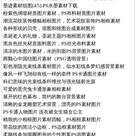
墨迹素材组图[4/5]-PS水墨素材下载
粉紫色绸缎材质图片素材，PS布料材质图片素材
潮流花纹装饰横幅相框图片，艺术花纹装饰PS相框素材
各种形状的贝壳，溶图和抠图合成素材图片
圣诞老人的礼物，圣诞主题PS相框图片素材
黑灰色丝光材质面料图片，PS丝光布料素材
清凉的水图片素材，水的剖面PS背景图片素材
两颗心中国结图片素材（PNG透明背景）
彩色渐隐光束线条素材图片，似水彩线条梦幻感背景素材
像风一样飞翔却有线一样的牵绊 PS卡通图片素材
科幻意味的光束线条纤维丝与强光辐射光源
可爱的蛋壳兔卡通形象相框素材
展开的红色幕布，简约的舞台背景素材
清晰的金龙雕塑艺术背景，漂亮的PS素材图片
PS卡通人物图片 连衣裙女生猫女公主
精致的小相框图片素材四幅，PS相框素材图片
带花纹的简洁小边框，PS边框素材图片
柔顺线条加圆圈图形的个性图案PS溶图素材